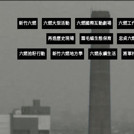
Skip
to
content
新竹六燃
六燃大型活動
六燃國際互動劇場
六燃工
再造歷史現場
霜毛蝠生態保育
忠貞六
六燃拾籽行動
新竹六燃地方學
六燃永續生活
將軍