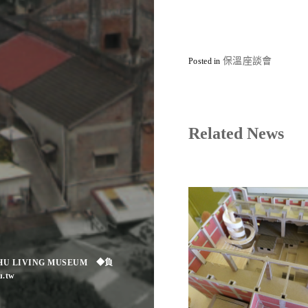
保溫座談會
Posted in
Related News
CHU LIVING MUSEUM ◆負
.tw