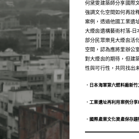
何黛雯建築師分享國際
強調文化空間如何再詮
案例，透過他國工業遺
大煙囪遺構藝術村落­­
部分民眾樂見大煙囪活
空間，認為應將里辦公
對大煙囪的期待，但建
性與可行性，共同找出
．日本海軍第六燃料廠新竹
．工業遺址再利用案例分享P
．國際產業文化資產保存趨