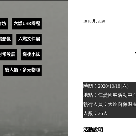
18 10 月, 2020
作坊
六燃USR課程
燃影像
六燃文件展
村常設展
燃後小誌
後人類・多元物種
時間：2020/10/18(六)
地點：仁愛國宅活動中
執行人員：大煙囪保溫
人數：26人
活動說明